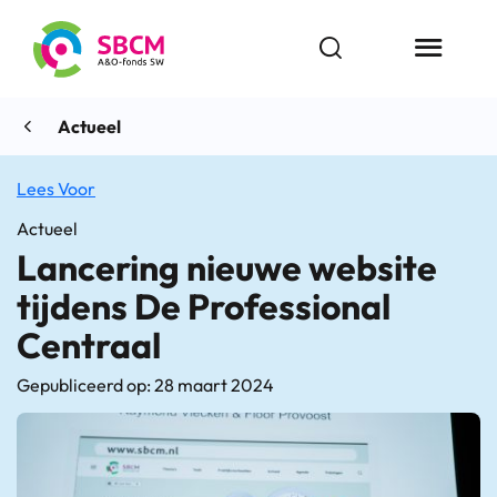
Ga
naar
Open zoekbalk
Menu butt
de
inhoud
Actueel
Lees Voor
Actueel
Lancering nieuwe website
tijdens De Professional
Centraal
Gepubliceerd op: 28 maart 2024