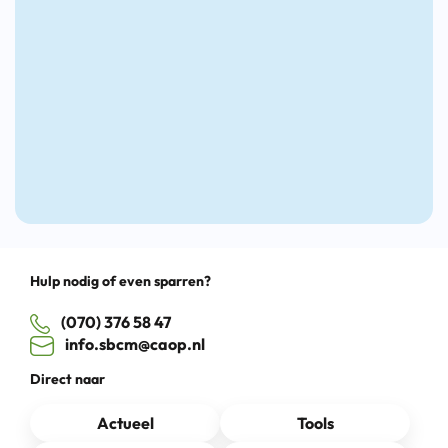
te
Nieuw
pakken
Lunch
Cultuu
Drag
Hulp nodig of even sparren?
(070) 376 58 47
info.sbcm@caop.nl
Direct naar
Actueel
Tools