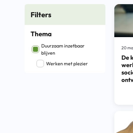
Filters
Thema
Filter op Thema
Duurzaam inzetbaar
20 ma
blijven
De k
Werken met plezier
wer
soci
ont