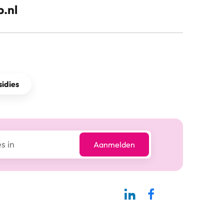
.nl
idies
Aanmelden
Linkedin-pagina SBCM
Facebook SBCM