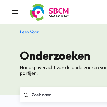
Ga
naar
Menu button
de
inhoud
Lees Voor
Onderzoeken
Handig overzicht van de onderzoeken va
partijen.
Zoek naar..