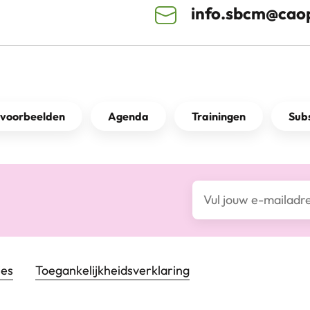
info.sbcm@caop
kvoorbeelden
Agenda
Trainingen
Subs
E-mailadres*
ies
Toegankelijkheids­verklaring