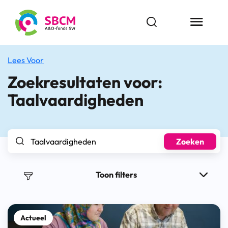
Ga
naar
Open zoekbalk
Menu butt
de
inhoud
Lees Voor
Zoekresultaten voor:
Taalvaardigheden
Zoek naar..
Zoeken
Toon filters
Actueel