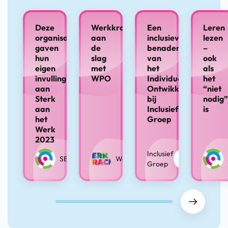
Deze
Werkkracht
Een
Leren
organisaties
aan
inclusieve
lezen
gaven
de
benadering
–
hun
slag
van
ook
eigen
met
het
als
invulling
WPO
Individueel
het
aan
Ontwikkelplan
“niet
Sterk
bij
nodig”
aan
Inclusief
is
het
Groep
Werk
2023
Inclusief
SBCM
Werkkracht
Groep
Drag