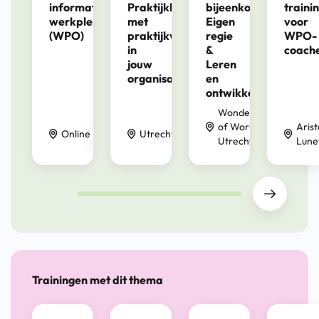
informatiebijeenkomst
Praktijkleren
bijeenkomst
traini
werkplekopleiden
met
Eigen
voor
(WPO)
praktijkverklaring
regie
WPO-
in
&
coach
8 september 2026
jouw
Leren
15 okto
organisatie
en
ontwikkelen
29 september 2026
1 oktober 2026
Wonders
of Work,
Arist
Online
Utrecht
Utrecht
Lune
Drag
Trainingen met dit thema