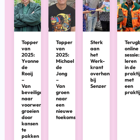
Topper
Topper
Sterk
Terugb
van
van
aan
online
2025:
2025:
het
sessie:
Yvonne
Michael
Werk-
leren
de
de
krant
in de
Rooij
Jong
overhandigd
prakti
–
–
bij
met
Van
Van
Senzer
een
beveiliger
groen
prakti
naar
naar
voorwerker:
een
groeien
nieuwe
door
toekomst
kansen
te
pakken