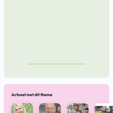
Werk-krant
leren op de
2026
werkvloer
Drag
Actueel met dit thema