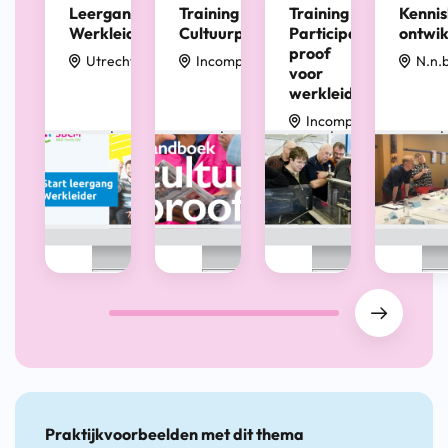
Leergang
Training
Training
Kennis
Werkleider
Cultuurproof
Participatiewet-
ontwi
proof
Utrecht
Incompany
N.n.b
voor
werkleiders
Incompany
Drag
Praktijkvoorbeelden met dit thema