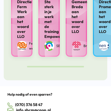
Directie
Sta
Gemeente
Direct
Ferm
sterk
Breda
Prome
Werk
in je
aan
aan
aan
werk
het
het
het
met
woord
woord
woord
de
over
over
over
training
LLO
LLO
LLO
Empowerment
Ferm
SBCM
Breda
werk
Drag
Hulp nodig of even sparren?
(070) 376 58 47
info.sbcm@caop.nl