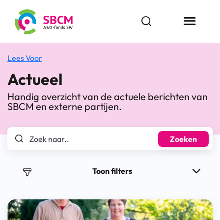
Ga
naar
Open zoekbalk
Menu butt
de
inhoud
Lees Voor
Actueel
Handig overzicht van de actuele berichten van
SBCM en externe partijen.
Zoek naar..
Zoeken
Toon filters