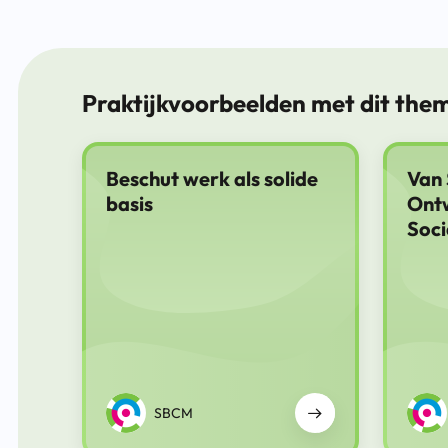
Praktijkvoorbeelden met dit the
Beschut werk als solide
Van 
basis
Ontw
Soc
SBCM