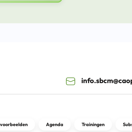
info.sbcm@caop
kvoorbeelden
Agenda
Trainingen
Subs