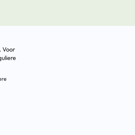
. Voor
uliere
ere