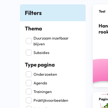
Filters
Tool
Han
Thema
rook
Filter op Thema
Duurzaam inzetbaar
blijven
Subsidies
Type pagina
Filter op Type pagina
Onderzoeken
Agenda
Trainingen
Pagin
Praktijkvoorbeelden