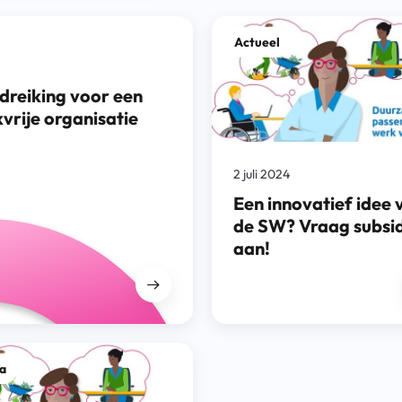
Actueel
dreiking voor een
vrije organisatie
2 juli 2024
Een innovatief idee 
de SW? Vraag subsi
aan!
a