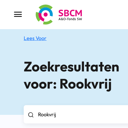
Ga
naar
Menu button
de
inhoud
Lees Voor
Zoekresultaten
voor:
Rookvrij
Zoek naar..