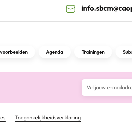
info.sbcm@caop
kvoorbeelden
Agenda
Trainingen
Subs
E-mailadres*
ies
Toegankelijkheids­verklaring