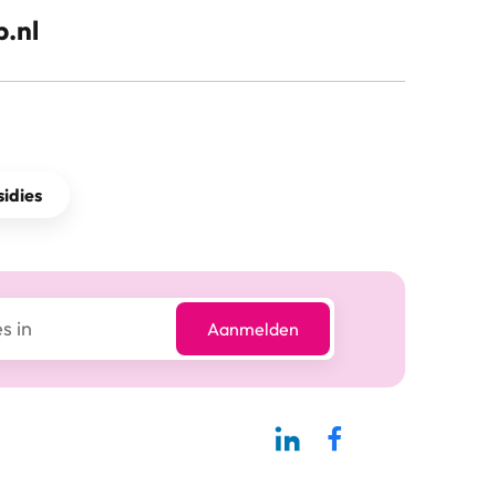
.nl
idies
Aanmelden
Linkedin-pagina SBCM
Facebook SBCM