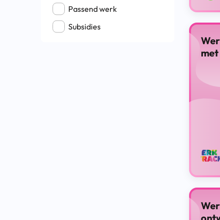
Passend werk
Subsidies
Wer
met
Wer
ontw