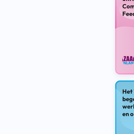
Com
Fee
Het 
bege
wer
en o