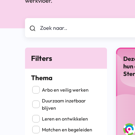
werkvloer.
Zoek naar..
Filters
Dez
hun 
Ste
Thema
Filter op Thema
Arbo en veilig werken
Duurzaam inzetbaar
blijven
Leren en ontwikkelen
Matchen en begeleiden