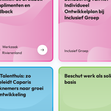
plimenten en
Individueel
dback
Ontwikkelplan bij
Inclusief Groep
Werkzaak
Inclusief Groep
Rivierenland
Talenthuis: zo
Beschut werk als sol
leidt Caparis
basis
knemers naar groei
ntwikkeling