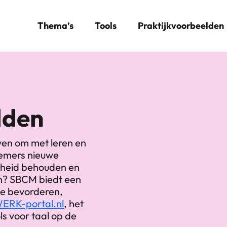
Thema’s
Tools
Praktijkvoorbeelden
lden
ven om met leren en
nemers nieuwe
rheid behouden en
en? SBCM biedt een
te bevorderen,
ERK-portal.nl
, het
ls voor taal op de