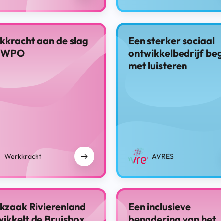
kkracht aan de slag
Een sterker sociaal
 WPO
ontwikkelbedrijf beg
met luisteren
Werkkracht
AVRES
kzaak Rivierenland
Een inclusieve
ikkelt de Bruisbox
benadering van het