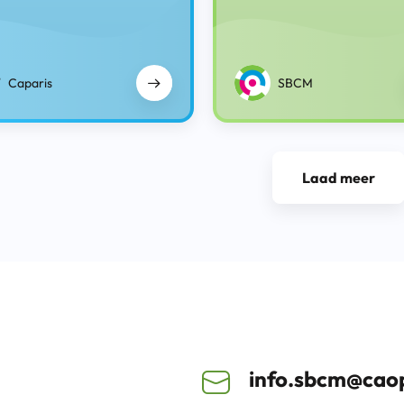
Caparis
SBCM
Laad meer
info.sbcm@caop