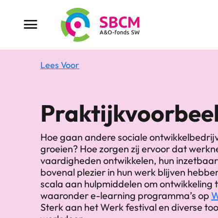
Ga
naar
Menu button
de
inhoud
Lees Voor
Praktijkvoorbee
Hoe gaan andere sociale ontwikkelbedrij
groeien? Hoe zorgen zij ervoor dat werk
vaardigheden ontwikkelen, hun inzetbaa
bovenal plezier in hun werk blijven hebb
scala aan hulpmiddelen om ontwikkeling 
waaronder e-learning programma’s op
W
Sterk aan het Werk festival en diverse too