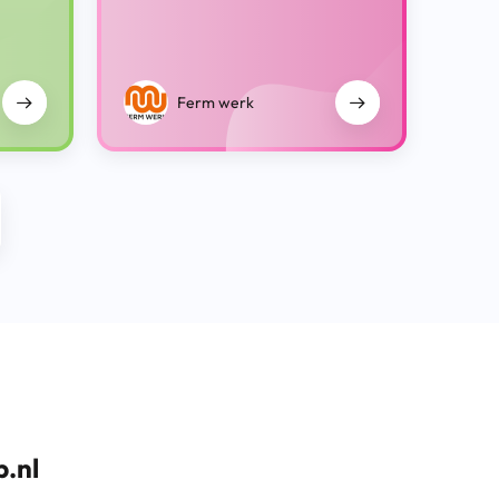
Ferm werk
.nl