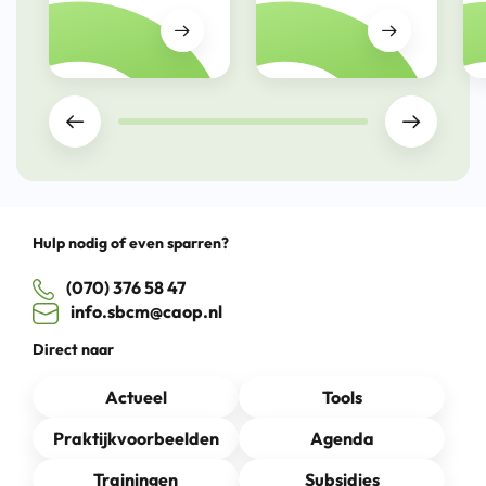
Drag
0% completed
Hulp nodig of even sparren?
(070) 376 58 47
info.sbcm@caop.nl
Direct naar
Actueel
Tools
Praktijkvoorbeelden
Agenda
Trainingen
Subsidies