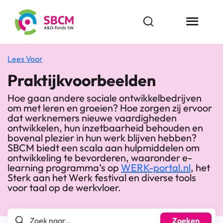
Ga
naar
Open zoekbalk
Menu butt
de
inhoud
Lees Voor
Praktijkvoorbeelden
Hoe gaan andere sociale ontwikkelbedrijven
om met leren en groeien? Hoe zorgen zij ervoor
dat werknemers nieuwe vaardigheden
ontwikkelen, hun inzetbaarheid behouden en
bovenal plezier in hun werk blijven hebben?
SBCM biedt een scala aan hulpmiddelen om
ontwikkeling te bevorderen, waaronder e-
learning programma’s op
WERK-portal.nl
, het
Sterk aan het Werk festival en diverse tools
voor taal op de werkvloer.
Zoek naar..
Zoeken