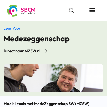
Ga
naar
Open zoekbalk
Menu butt
de
inhoud
Lees Voor
Medezeggenschap
Direct naar MZSW.nl
Maak kennis met MedeZeggenschap SW (MZSW)