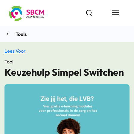
Ga
naar
Open zoekbalk
Menu butt
de
inhoud
Tools
Lees Voor
Tool
Keuzehulp Simpel Switchen