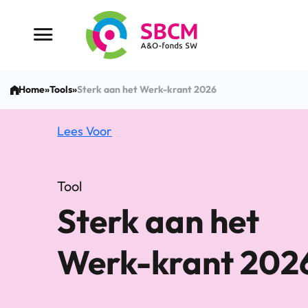
Ga
naar
Menu button
de
inhoud
Home
»
Tools
»
Sterk aan het Werk-krant 2026
Lees Voor
Tool
Sterk aan het
Werk-krant 202