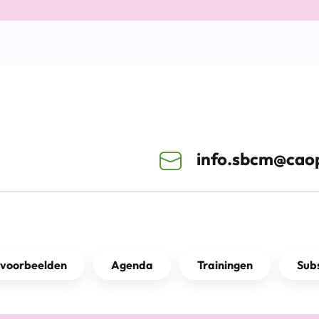
info.sbcm@caop
kvoorbeelden
Agenda
Trainingen
Subs