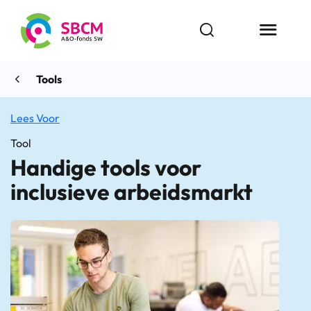
Ga
naar
Open zoekbalk
Menu butt
de
inhoud
Tools
Lees Voor
Tool
Handige tools voor
inclusieve arbeidsmarkt