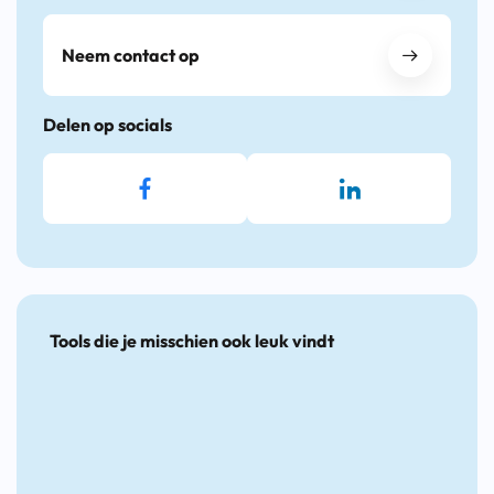
Neem contact op
Delen op socials
Tools die je misschien ook leuk vindt
De
Handige
Sterk
Leidr
Nieuwe
tools
aan
Persoo
Banenmethodiek
voor
het
Onder
inclusieve
Werk-
(PO)