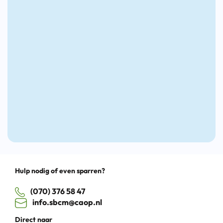
arbeidsmarkt
krant
2026
Drag
Hulp nodig of even sparren?
(070) 376 58 47
info.sbcm@caop.nl
Direct naar