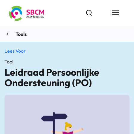
Ga
naar
Open zoekbalk
Menu butt
de
inhoud
Tools
Lees Voor
Tool
Leidraad Persoonlijke
Ondersteuning (PO)