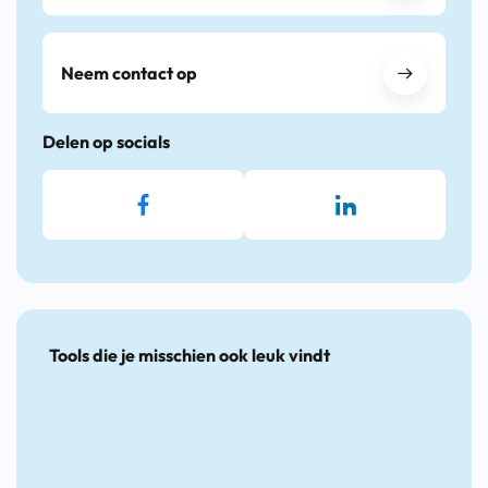
Neem contact op
Delen op socials
Tools die je misschien ook leuk vindt
De
Handige
Sterk
Leidr
Nieuwe
tools
aan
Persoo
Banenmethodiek
voor
het
Onder