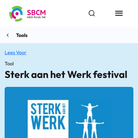
Ga
naar
Open zoekbalk
Menu butt
de
inhoud
Tools
Lees Voor
Tool
Sterk aan het Werk festival