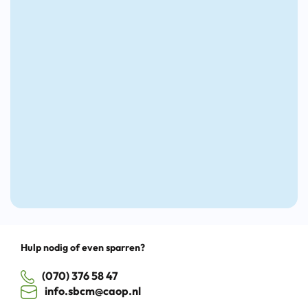
inclusieve
Werk-
(PO)
arbeidsmarkt
krant
2026
Drag
Hulp nodig of even sparren?
(070) 376 58 47
info.sbcm@caop.nl