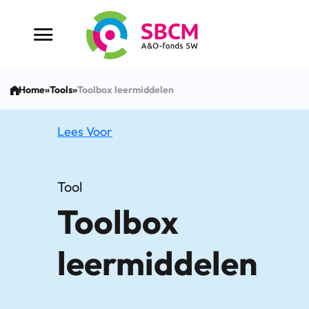
Ga
naar
Menu button
de
inhoud
Home
»
Tools
»
Toolbox leermiddelen
Lees Voor
Tool
Toolbox
leermiddelen