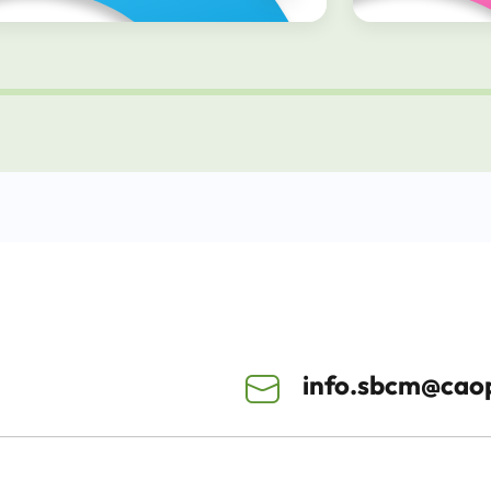
info.sbcm@caop