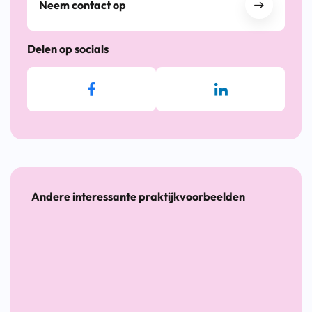
Neem contact op
Delen op socials
Andere interessante praktijkvoorbeelden
Deze
WerkwIJSS
Hoe
Werkk
organisaties
organiseert
Den
aan
gaven
Werkfestival
Haag
de
hun
Prettig
Werkt
slag
eigen
Samenwerken
haar
met