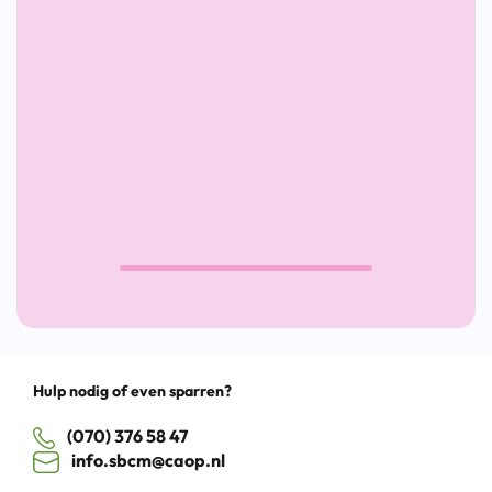
invulling
werknemers
WPO
aan
écht
Sterk
aan
aan
het
het
woord
Werk
laat
2023
Den
Haag
SBCM
WerkwIJSS
Werkt
Drag
Hulp nodig of even sparren?
(070) 376 58 47
info.sbcm@caop.nl