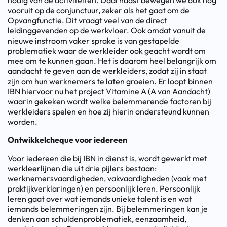
nodig van de activiteiten. Daarnaast bewegen we ook nog
vooruit op de conjunctuur, zeker als het gaat om de
Opvangfunctie. Dit vraagt veel van de direct
leidinggevenden op de werkvloer. Ook omdat vanuit de
nieuwe instroom vaker sprake is van gestapelde
problematiek waar de werkleider ook geacht wordt om
mee om te kunnen gaan. Het is daarom heel belangrijk om
aandacht te geven aan de werkleiders, zodat zij in staat
zijn om hun werknemers te laten groeien. Er loopt binnen
IBN hiervoor nu het project Vitamine A (A van Aandacht)
waarin gekeken wordt welke belemmerende factoren bij
werkleiders spelen en hoe zij hierin ondersteund kunnen
worden.
Ontwikkelcheque voor iedereen
Voor iedereen die bij IBN in dienst is, wordt gewerkt met
werkleerlijnen die uit drie pijlers bestaan:
werknemersvaardigheden, vakvaardigheden (vaak met
praktijkverklaringen) en persoonlijk leren. Persoonlijk
leren gaat over wat iemands unieke talent is en wat
iemands belemmeringen zijn. Bij belemmeringen kan je
denken aan schuldenproblematiek, eenzaamheid,