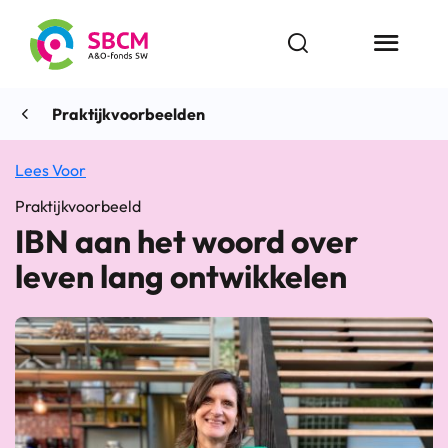
Ga
naar
Open zoekbalk
Menu butt
de
inhoud
Praktijkvoorbeelden
Lees Voor
Praktijkvoorbeeld
IBN aan het woord over
leven lang ontwikkelen