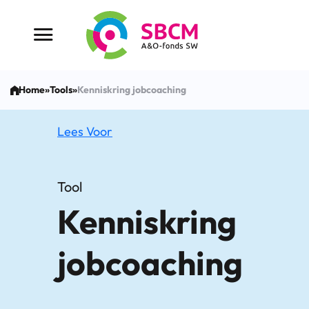
Ga
naar
Menu button
de
inhoud
Home
»
Tools
»
Kenniskring jobcoaching
Lees Voor
Tool
Kenniskring
jobcoaching