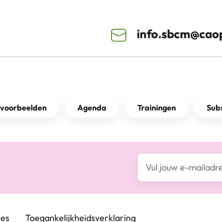
info.sbcm@caop
kvoorbeelden
Agenda
Trainingen
Subs
E-mailadres*
ies
Toegankelijkheids­verklaring