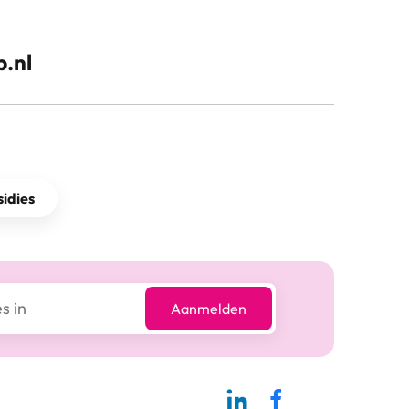
.nl
idies
Aanmelden
Linkedin-pagina SBCM
Facebook SBCM