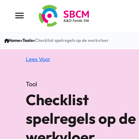
Ga
naar
Menu button
de
inhoud
Home
»
Tools
»
Checklist spelregels op de werkvloer
Lees Voor
Tool
Checklist
spelregels op de
werkvloer