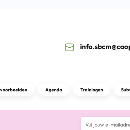
info.sbcm@caop
kvoorbeelden
Agenda
Trainingen
Subs
E-mailadres*