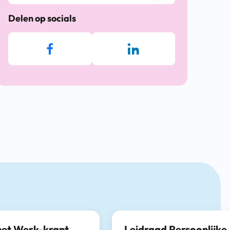
Delen op socials
het Werk-krant
Leidraad Persoonlijke