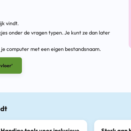
jk vindt.
akjes onder de vragen typen. Je kunt ze dan later
op je computer met een eigen bestandsnaam.
vloer’
ndt
Handige tools voor inclusieve
Sterk aan 