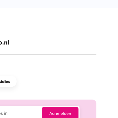
.nl
idies
Aanmelden