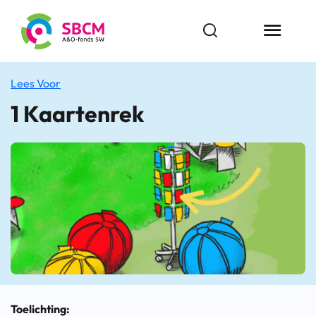
Ga
naar
Open zoekbalk
Menu butt
de
inhoud
Lees Voor
1 Kaartenrek
Toelichting: