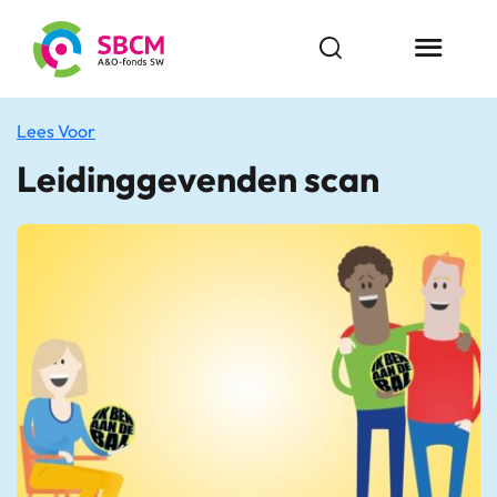
Ga
naar
Open zoekbalk
Menu butt
de
inhoud
Lees Voor
Leidinggevenden scan