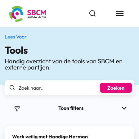
Ga
naar
Open zoekbalk
Menu butt
de
inhoud
Lees Voor
Tools
Handig overzicht van de tools van SBCM en
externe partijen.
Zoek naar..
Zoeken
Toon filters
Werk veilig met Handige Herman