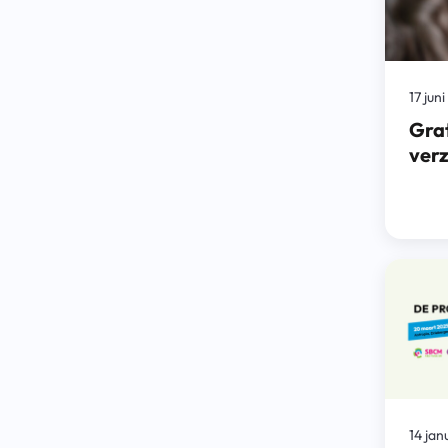
17 jun
Grat
ver
14 jan