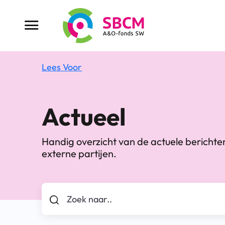
Ga
naar
Menu button
de
inhoud
Lees Voor
Actueel
Handig overzicht van de actuele bericht
externe partijen.
Zoek naar..