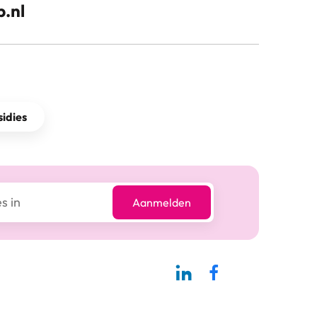
.nl
idies
Aanmelden
Linkedin-pagina SBCM
Facebook SBCM