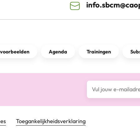
info.sbcm@caop
kvoorbeelden
Agenda
Trainingen
Subs
E-mailadres*
ies
Toegankelijkheids­verklaring