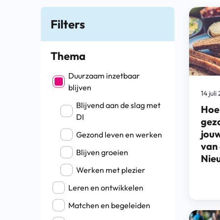
Filters
Thema
Filter op Thema
Duurzaam inzetbaar
blijven
14 jul
Blijvend aan de slag met
Hoe 
DI
gezo
jouw
Gezond leven en werken
van
Blijven groeien
Nie
Werken met plezier
Leren en ontwikkelen
Matchen en begeleiden