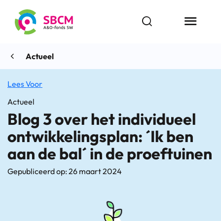
Ga
naar
Open zoekbalk
Menu butt
de
inhoud
Actueel
Lees Voor
Actueel
Blog 3 over het individueel
ontwikkelingsplan: ´Ik ben
aan de bal´ in de proeftuinen
Gepubliceerd op: 26 maart 2024