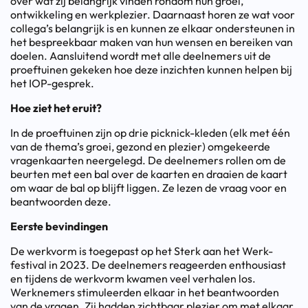
over wat zij belangrijk vinden rondom hun groei,
ontwikkeling en werkplezier. Daarnaast horen ze wat voor
collega’s belangrijk is en kunnen ze elkaar ondersteunen in
het bespreekbaar maken van hun wensen en bereiken van
doelen. Aansluitend wordt met alle deelnemers uit de
proeftuinen gekeken hoe deze inzichten kunnen helpen bij
het IOP-gesprek.
Hoe ziet
het
eruit?
In de proeftuinen zijn op drie picknick-kleden (elk met één
van de thema’s groei, gezond en plezier) omgekeerde
vragenkaarten neergelegd. De deelnemers rollen om de
beurten met een bal over de kaarten en draaien de kaart
om waar de bal op blijft liggen. Ze lezen de vraag voor en
beantwoorden deze.
Eerste bevindingen
De werkvorm is toegepast op het Sterk aan het Werk-
festival in 2023. De deelnemers reageerden enthousiast
en tijdens de werkvorm kwamen veel verhalen los.
Werknemers stimuleerden elkaar in het beantwoorden
van de vragen. Zij hadden zichtbaar plezier om met elkaar