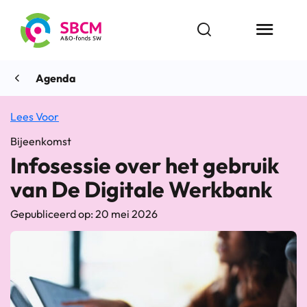
Ga
naar
Open zoekbalk
Menu butt
de
inhoud
Agenda
Lees Voor
Bijeenkomst
Infosessie over het gebruik
van De Digitale Werkbank
Gepubliceerd op: 20 mei 2026