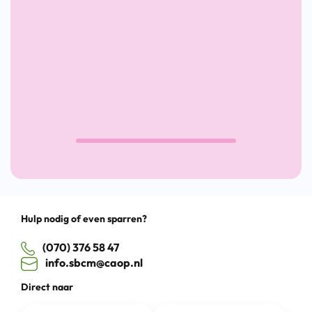
op
re-
integr
24 sep
Won
of W
Utrecht,
Utrecht,
CS
Online
Kanaleneiland
Kanaleneiland
Utre
Drag
Hulp nodig of even sparren?
(070) 376 58 47
info.sbcm@caop.nl
Direct naar