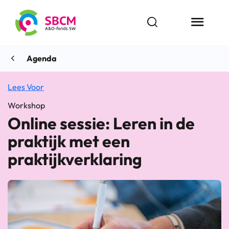
Ga
naar
Open zoekbalk
Menu butt
de
inhoud
Agenda
Lees Voor
Workshop
Online sessie: Leren in de
praktijk met een
praktijkverklaring