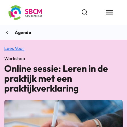
Ga
naar
Open zoekbalk
Menu butt
de
inhoud
Agenda
Lees Voor
Workshop
Online sessie: Leren in de
praktijk met een
praktijkverklaring