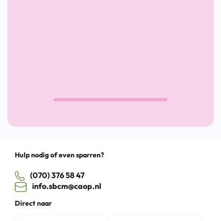
op
re-
integr
24 sep
Won
of W
Utrecht,
Utrecht,
CS
Online
Kanaleneiland
Kanaleneiland
Utre
Drag
Hulp nodig of even sparren?
(070) 376 58 47
info.sbcm@caop.nl
Direct naar