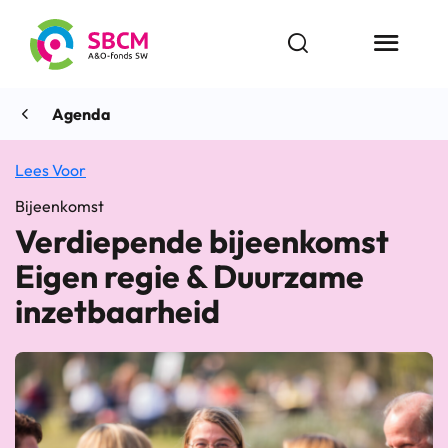
Ga
naar
Open zoekbalk
Menu butt
de
inhoud
Agenda
Lees Voor
Bijeenkomst
Verdiepende bijeenkomst
Eigen regie & Duurzame
inzetbaarheid