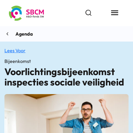
Ga
naar
Open zoekbalk
Menu butt
de
inhoud
Agenda
Lees Voor
Bijeenkomst
Voorlichtingsbijeenkomst
inspecties sociale veiligheid