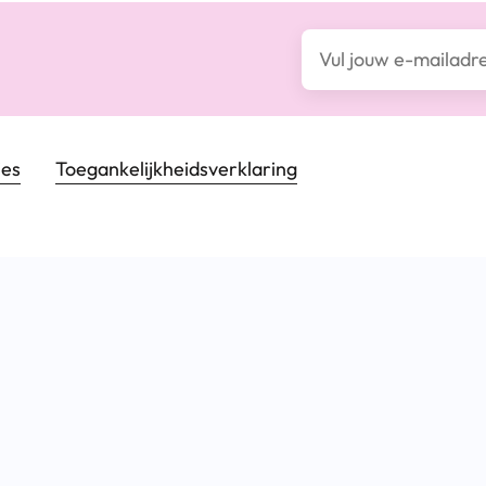
E-mailadres*
ies
Toegankelijkheids­verklaring