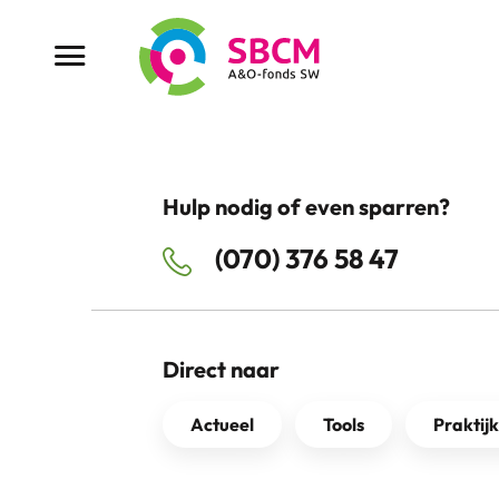
Ga
naar
Menu button
de
inhoud
Hulp nodig of even sparren?
(070) 376 58 47
Direct naar
Actueel
Tools
Praktij