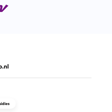
.nl
idies