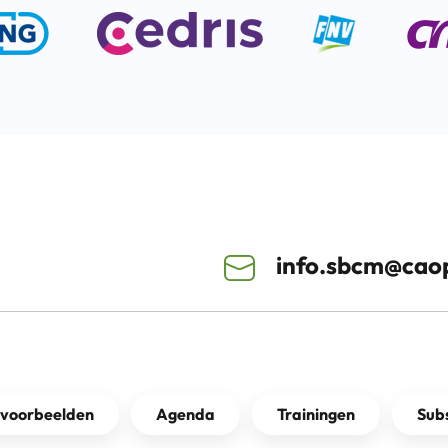
info.sbcm@caop
kvoorbeelden
Agenda
Trainingen
Subs