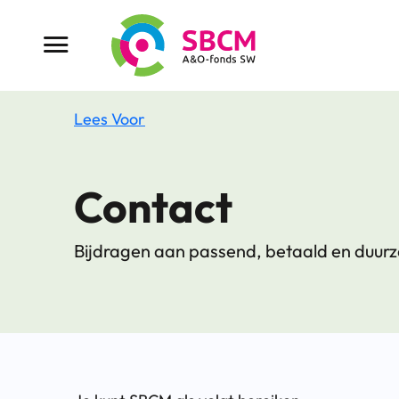
Ga
naar
Menu button
de
inhoud
Lees Voor
Contact
Bijdragen aan passend, betaald en duu