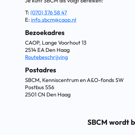
Je kunt SBCM als volgt bereiken:
T:
(070) 376 58 47
E:
info.sbcm@caop.nl
Bezoekadres
CAOP, Lange Voorhout 13
2514 EA Den Haag
Routebeschrijving
Postadres
SBCM, Kenniscentrum en A&O-fonds SW
Postbus 556
2501 CN Den Haag
SBCM wordt be