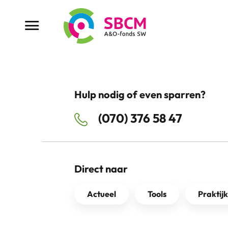
Ga
naar
Menu button
de
inhoud
Hulp nodig of even sparren?
(070) 376 58 47
Direct naar
Actueel
Tools
Praktij