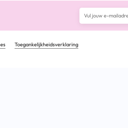
E-mailadres*
ies
Toegankelijkheids­verklaring