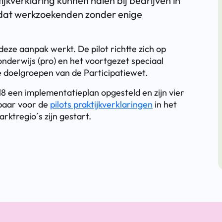
kverklaring kunnen halen bij bedrijven in
t dat werkzoekenden zonder enige
 deze aanpak werkt. De pilot richtte zich op
onderwijs (pro) en het voortgezet speciaal
e doelgroepen van de Participatiewet.
18 een implementatieplan opgesteld en zijn vier
kbaar voor de
pilots praktijkverklaringen
in het
rktregio´s zijn gestart.