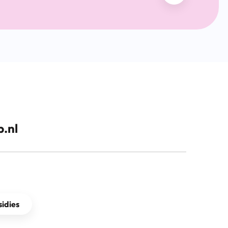
.nl
idies