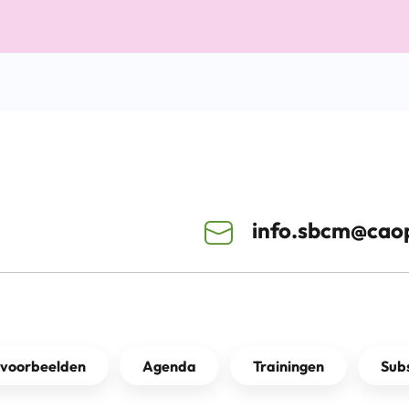
info.sbcm@caop
kvoorbeelden
Agenda
Trainingen
Subs