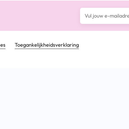
E-mailadres*
ies
Toegankelijkheids­verklaring