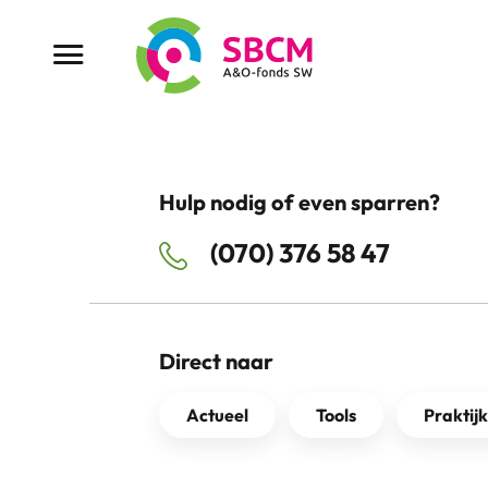
Ga
naar
Menu button
de
inhoud
Hulp nodig of even sparren?
(070) 376 58 47
Direct naar
Actueel
Tools
Praktij