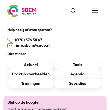
Ga
naar
Open zoekbalk
Menu butt
de
inhoud
Hulp nodig of even sparren?
(070) 376 58 47
info.sbcm@caop.nl
Direct naar
Actueel
Tools
Praktijkvoorbeelden
Agenda
Trainingen
Subsidies
Blijf op de hoogte
Meld je aan voor onze nieuwsbrief.