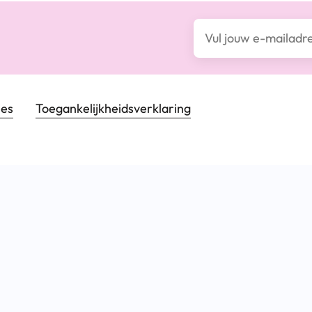
E-mailadres*
ies
Toegankelijkheids­verklaring