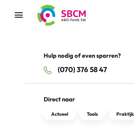
Ga
naar
Menu button
de
inhoud
Hulp nodig of even sparren?
(070) 376 58 47
Direct naar
Actueel
Tools
Praktij