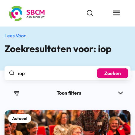
Ga
naar
Open zoekbalk
Menu butt
de
inhoud
Lees Voor
Zoekresultaten voor:
iop
Zoek naar..
Zoeken
Toon filters
Actueel