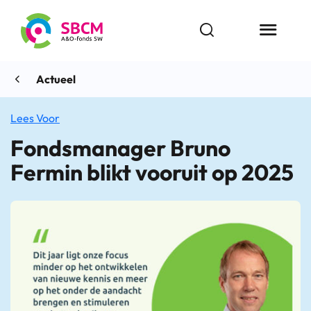
Ga
naar
Open zoekbalk
Menu butt
de
inhoud
Actueel
Lees Voor
Fondsmanager Bruno
Fermin blikt vooruit op 2025