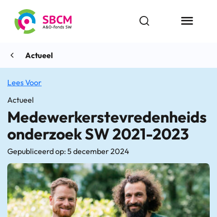
Ga
naar
Open zoekbalk
Menu butt
de
inhoud
Actueel
Lees Voor
Actueel
Medewerkerstevredenheids
onderzoek SW 2021-2023
Gepubliceerd op: 5 december 2024