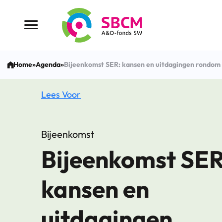
Ga
naar
Menu button
de
inhoud
Home
»
Agenda
»
Bijeenkomst SER: kansen en uitdagingen rondom 
Lees Voor
Bijeenkomst
Bijeenkomst SER
kansen en
uitdagingen