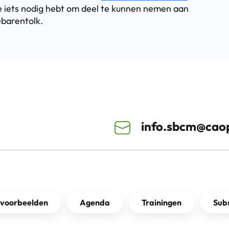
je iets nodig hebt om deel te kunnen nemen aan
ebarentolk.
info.sbcm@caop
kvoorbeelden
Agenda
Trainingen
Subs