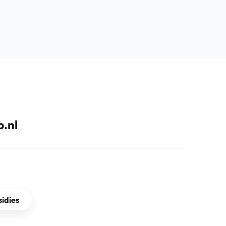
.nl
idies