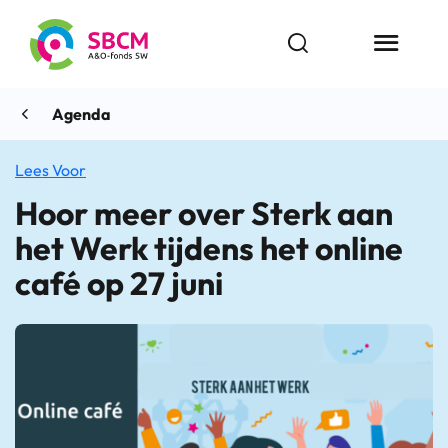
Ga
naar
Open zoekbalk
Menu butt
de
inhoud
Agenda
Lees Voor
Hoor meer over Sterk aan
het Werk tijdens het online
café op 27 juni