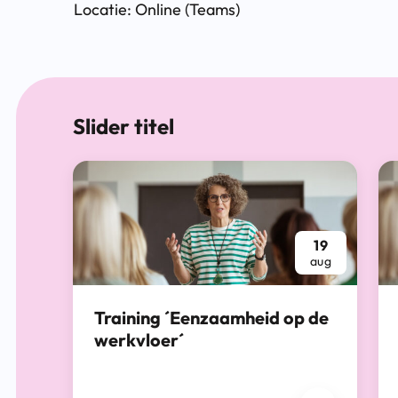
Locatie: Online (Teams)
Slider titel
19
aug
Training ´Eenzaamheid op de
werkvloer´
19 augustus 2026