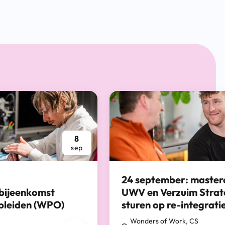
8
sep
24 september: master
bijeenkomst
UWV en Verzuim Strat
pleiden (WPO)
sturen op re-integrati
26
24 september 2026
Wonders of Work, CS