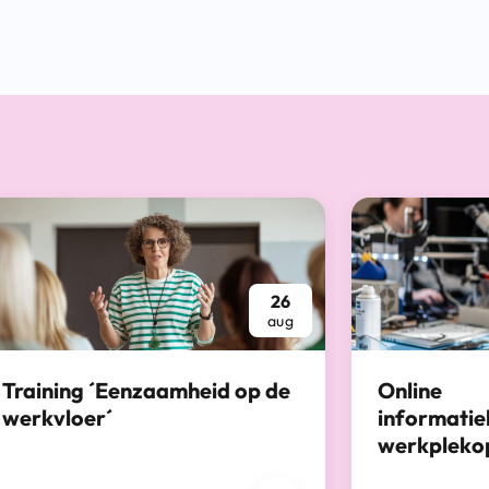
26
aug
Training ´Eenzaamheid op de
Online
werkvloer´
informatie
werkpleko
26 augustus 2026
8 september 20