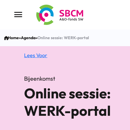
Ga
naar
Menu button
de
inhoud
Home
»
Agenda
»
Online sessie: WERK-portal
Lees Voor
Bijeenkomst
Online sessie:
WERK-portal