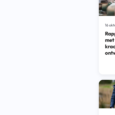
16 ok
Rapp
met 
krac
ont