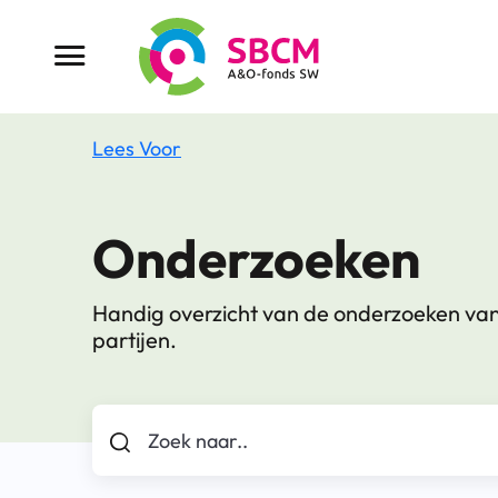
Ga
naar
Menu button
de
inhoud
Lees Voor
Onderzoeken
Handig overzicht van de onderzoeken va
partijen.
Zoek naar..