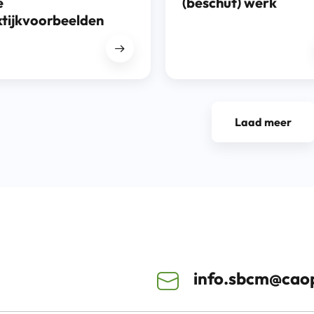
e
(beschut) werk
ktijkvoorbeelden
Laad meer
info.sbcm@caop