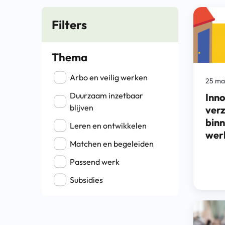
Filters
Thema
Filter op Thema
Arbo en veilig werken
25 ma
Duurzaam inzetbaar
Inno
blijven
ver
binn
Leren en ontwikkelen
wer
Matchen en begeleiden
Passend werk
Subsidies