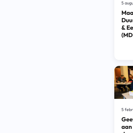
5 aug
Maa
Duu
& Ee
(MD
5 feb
Geef
aan 