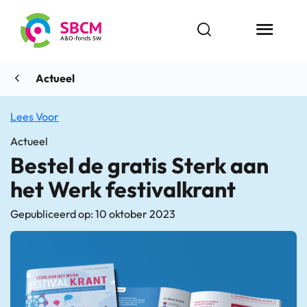
Ga
naar
Open zoekbalk
Menu butt
de
inhoud
Actueel
Lees Voor
Actueel
Bestel de gratis Sterk aan
het Werk festivalkrant
Gepubliceerd op: 10 oktober 2023