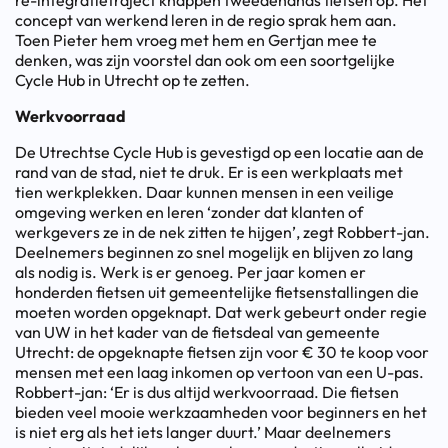
re-integratietraject knappen tweedehands fietsen op. Het
concept van werkend leren in de regio sprak hem aan.
Toen Pieter hem vroeg met hem en Gertjan mee te
denken, was zijn voorstel dan ook om een soortgelijke
Cycle Hub in Utrecht op te zetten.
Werkvoorraad
De Utrechtse Cycle Hub is gevestigd op een locatie aan de
rand van de stad, niet te druk. Er is een werkplaats met
tien werkplekken. Daar kunnen mensen in een veilige
omgeving werken en leren ‘zonder dat klanten of
werkgevers ze in de nek zitten te hijgen’, zegt Robbert-jan.
Deelnemers beginnen zo snel mogelijk en blijven zo lang
als nodig is. Werk is er genoeg. Per jaar komen er
honderden fietsen uit gemeentelijke fietsenstallingen die
moeten worden opgeknapt. Dat werk gebeurt onder regie
van UW in het kader van de fietsdeal van gemeente
Utrecht: de opgeknapte fietsen zijn voor € 30 te koop voor
mensen met een laag inkomen op vertoon van een U-pas.
Robbert-jan: ‘Er is dus altijd werkvoorraad. Die fietsen
bieden veel mooie werkzaamheden voor beginners en het
is niet erg als het iets langer duurt.’ Maar deelnemers