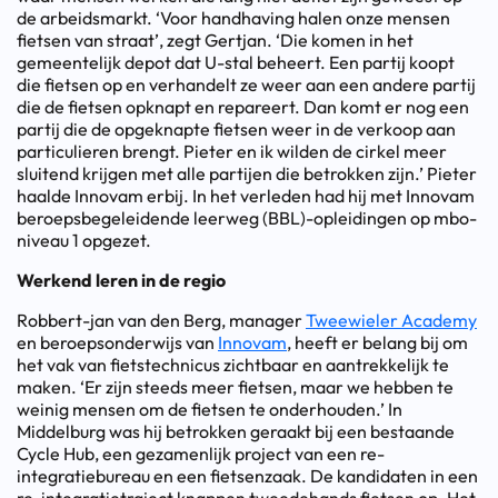
de arbeidsmarkt. ‘Voor handhaving halen onze mensen
fietsen van straat’, zegt Gertjan. ‘Die komen in het
gemeentelijk depot dat U-stal beheert. Een partij koopt
die fietsen op en verhandelt ze weer aan een andere partij
die de fietsen opknapt en repareert. Dan komt er nog een
partij die de opgeknapte fietsen weer in de verkoop aan
particulieren brengt. Pieter en ik wilden de cirkel meer
sluitend krijgen met alle partijen die betrokken zijn.’ Pieter
haalde Innovam erbij. In het verleden had hij met Innovam
beroepsbegeleidende leerweg (BBL)-opleidingen op mbo-
niveau 1 opgezet.
Werkend leren in de regio
Robbert-jan van den Berg, manager
Tweewieler Academy
en beroepsonderwijs van
Innovam
, heeft er belang bij om
het vak van fietstechnicus zichtbaar en aantrekkelijk te
maken. ‘Er zijn steeds meer fietsen, maar we hebben te
weinig mensen om de fietsen te onderhouden.’ In
Middelburg was hij betrokken geraakt bij een bestaande
Cycle Hub, een gezamenlijk project van een re-
integratiebureau en een fietsenzaak. De kandidaten in een