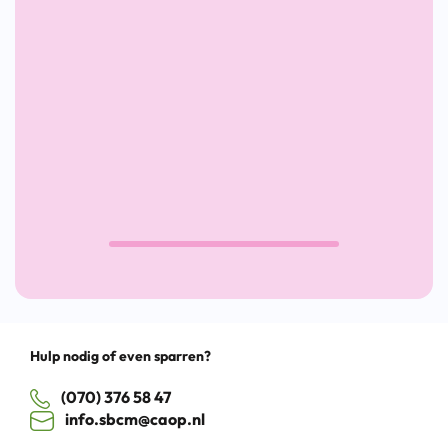
helpt bij
de Rooij – Van
duurzame
beveiliger naar
plaatsingen
voorwerker:
groeien door
kansen te
pakken
Drag
Hulp nodig of even sparren?
(070) 376 58 47
info.sbcm@caop.nl