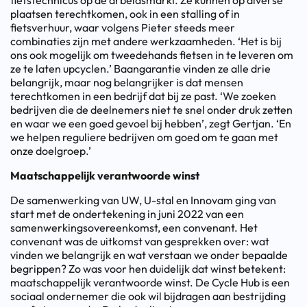
fietstechnicus op de arbeidsmarkt. Ze kunnen op diverse
plaatsen terechtkomen, ook in een stalling of in
fietsverhuur, waar volgens Pieter steeds meer
combinaties zijn met andere werkzaamheden. ‘Het is bij
ons ook mogelijk om tweedehands fietsen in te leveren om
ze te laten upcyclen.’ Baangarantie vinden ze alle drie
belangrijk, maar nog belangrijker is dat mensen
terechtkomen in een bedrijf dat bij ze past. ‘We zoeken
bedrijven die de deelnemers niet te snel onder druk zetten
en waar we een goed gevoel bij hebben’, zegt Gertjan. ‘En
we helpen reguliere bedrijven om goed om te gaan met
onze doelgroep.’
Maatschappelijk verantwoorde winst
De samenwerking van UW, U-stal en Innovam ging van
start met de ondertekening in juni 2022 van een
samenwerkingsovereenkomst, een convenant. Het
convenant was de uitkomst van gesprekken over: wat
vinden we belangrijk en wat verstaan we onder bepaalde
begrippen? Zo was voor hen duidelijk dat winst betekent:
maatschappelijk verantwoorde winst. De Cycle Hub is een
sociaal ondernemer die ook wil bijdragen aan bestrijding