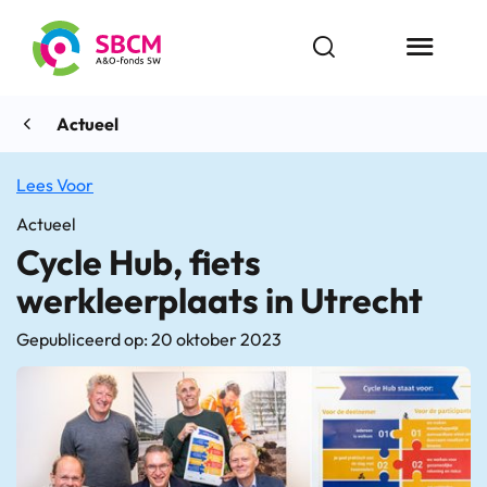
Ga
naar
Open zoekbalk
Menu butt
de
inhoud
Actueel
Lees Voor
Actueel
Cycle Hub, fiets
werkleerplaats in Utrecht
Gepubliceerd op: 20 oktober 2023