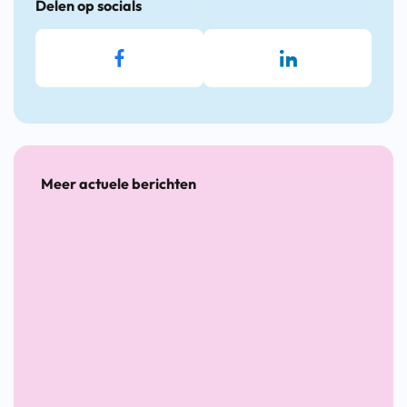
Delen op socials
Meer actuele berichten
Arbocatalogus
Topper van
Detacheren
2025: Yvonne