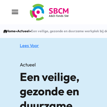
Ga
naar
Menu button
de
inhoud
Home
»
Actueel
»
Een veilige, gezonde en duurzame werkplek bij 
Lees Voor
Actueel
Een veilige,
gezonde en
duurzame