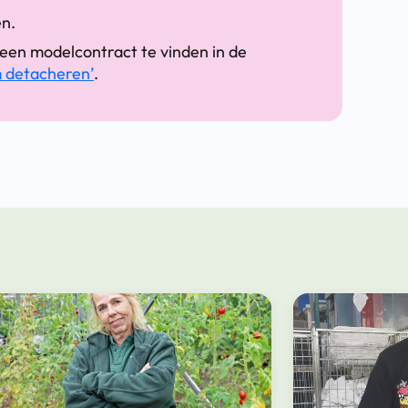
en.
 een modelcontract te vinden in de
m detacheren’
.