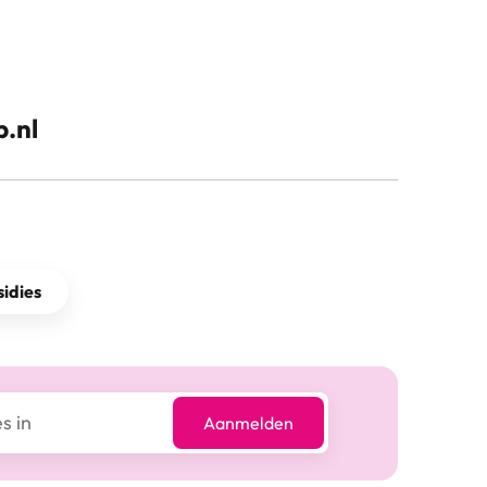
.nl
idies
Aanmelden