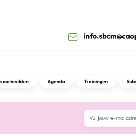
info.sbcm@caop
kvoorbeelden
Agenda
Trainingen
Subs
E-mailadres*