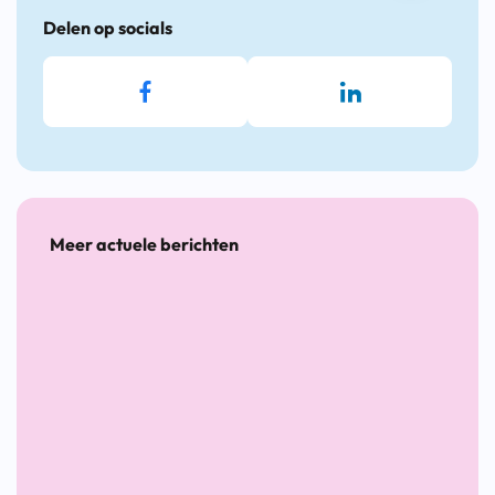
Delen op socials
Meer actuele berichten
Arbocatalogus
Topper
Topper
Hoe