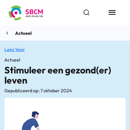
Ga
naar
Open zoekbalk
Menu butt
de
inhoud
Actueel
Lees Voor
Actueel
Stimuleer een gezond(er)
leven
Gepubliceerd op: 7 oktober 2024