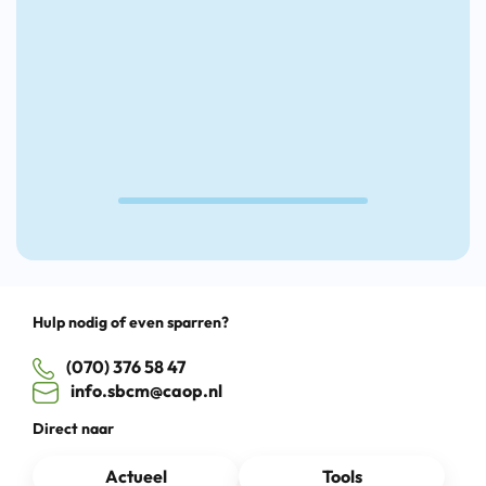
aan
het
het
woord
Werk
laat
2023
Den
Haag
SBCM
WerkwIJSS
Werkt
Drag
Hulp nodig of even sparren?
(070) 376 58 47
info.sbcm@caop.nl
Direct naar
Actueel
Tools