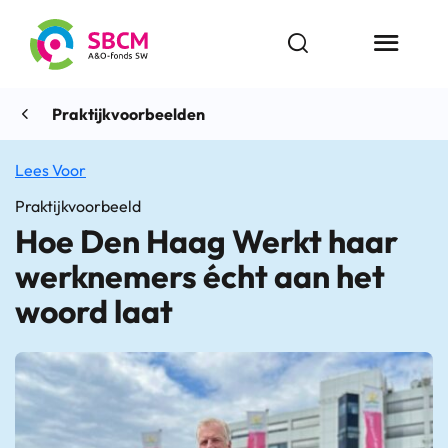
Ga
naar
Open zoekbalk
Menu butt
de
inhoud
Praktijkvoorbeelden
Lees Voor
Praktijkvoorbeeld
Hoe Den Haag Werkt haar
werknemers écht aan het
woord laat