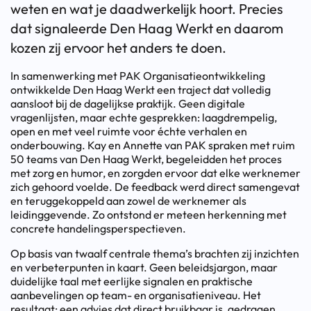
weten en wat je daadwerkelijk hoort. Precies
dat signaleerde Den Haag Werkt en daarom
kozen zij ervoor het anders te doen.
In samenwerking met PAK Organisatieontwikkeling
ontwikkelde Den Haag Werkt een traject dat volledig
aansloot bij de dagelijkse praktijk. Geen digitale
vragenlijsten, maar echte gesprekken: laagdrempelig,
open en met veel ruimte voor échte verhalen en
onderbouwing. Kay en Annette van PAK spraken met ruim
50 teams van Den Haag Werkt, begeleidden het proces
met zorg en humor, en zorgden ervoor dat elke werknemer
zich gehoord voelde. De feedback werd direct samengevat
en teruggekoppeld aan zowel de werknemer als
leidinggevende. Zo ontstond er meteen herkenning met
concrete handelingsperspectieven.
Op basis van twaalf centrale thema’s brachten zij inzichten
en verbeterpunten in kaart. Geen beleidsjargon, maar
duidelijke taal met eerlijke signalen en praktische
aanbevelingen op team- en organisatieniveau. Het
resultaat: een advies dat direct bruikbaar is, gedragen